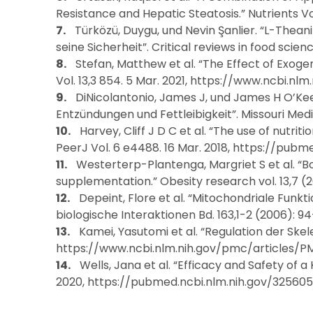
Resistance and Hepatic Steatosis.” Nutrients V
Türközü, Duygu, und Nevin Şanlier. “L-Thean
seine Sicherheit”. Critical reviews in food scie
Stefan, Matthew et al. “The Effect of Exog
Vol. 13,3 854. 5 Mar. 2021, https://www.ncbi.
DiNicolantonio, James J, und James H O’Keef
Entzündungen und Fettleibigkeit”. Missouri Med
Harvey, Cliff J D C et al. “The use of nut
PeerJ Vol. 6 e4488. 16 Mar. 2018, https://pub
Westerterp-Plantenga, Margriet S et al. “B
supplementation.” Obesity research vol. 13,7 
Depeint, Flore et al. “Mitochondriale Funk
biologische Interaktionen Bd. 163,1-2 (2006): 
Kamei, Yasutomi et al. “Regulation der Skele
https://www.ncbi.nlm.nih.gov/pmc/articles/
Wells, Jana et al. “Efficacy and Safety of a
2020, https://pubmed.ncbi.nlm.nih.gov/32560