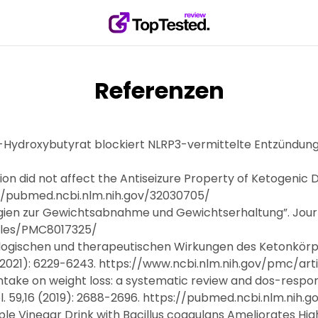
Referenzen
Hydroxybutyrat blockiert NLRP3-vermittelte Entzündungen.
on did not affect the Antiseizure Property of Ketogenic 
ps://pubmed.ncbi.nlm.nih.gov/32030705/
gien zur Gewichtsabnahme und Gewichtserhaltung”. Journal
icles/PMC8017325/
siologischen und therapeutischen Wirkungen des Ketonkö
7 (2021): 6229-6243. https://www.ncbi.nlm.nih.gov/pmc/a
e intake on weight loss: a systematic review and dos-resp
vol. 59,16 (2019): 2688-2696. https://pubmed.ncbi.nlm.nih
ple Vinegar Drink with Bacillus coagulans Ameliorates Hig