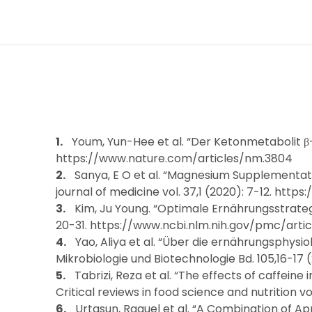
Youm, Yun-Hee et al. “Der Ketonmetabolit β-
https://www.nature.com/articles/nm.3804
Sanya, E O et al. “Magnesium Supplementati
journal of medicine vol. 37,1 (2020): 7-12. htt
Kim, Ju Young. “Optimale Ernährungsstrate
20-31. https://www.ncbi.nlm.nih.gov/pmc/art
Yao, Aliya et al. “Über die ernährungsphy
Mikrobiologie und Biotechnologie Bd. 105,16-1
Tabrizi, Reza et al. “The effects of caffein
Critical reviews in food science and nutrition 
Urtasun, Raquel et al. “A Combination of Ap