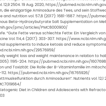
ol. 12,9 2504. 19 Aug. 2020, https://pubmed.ncbi.nlm.nih.g
in, die einzigartige Aminosäure des Tees, und sein Stoffw
nce and nutrition vol. 57,8 (2017): 1681-1687. https://pubm
enous Beta-Hydroxybutyrate Salt Supplementation on Metri
nlm.nih.gov/pmc/articles/PMC8000900/
e. “Gute Fette versus schlechte Fette: Ein Vergleich von 
icine Vol. 114,4 (2017): 303-307. https://www.ncbi.nlm.n
ritional supplements to induce ketosis and reduce symptoms
med.ncbi.nlm.nih.gov/29576959/
ody weight loss and weight maintenance in relation to hab
(2005): 1195-204. https://pubmed.ncbi.nlm.nih.gov/160769
tion und Toxizität: Die Rolle der B-Vitaminfamilie im mito
94-112. https://pubmed.ncbi.nlm.nih.gov/16765926/
ttmuskelfunktion durch Aminosäuren”. Nutrients vol. 12,1 26
PMC7019684/
 Ketogenic Diet in Children and Adolescents with Refractory
503