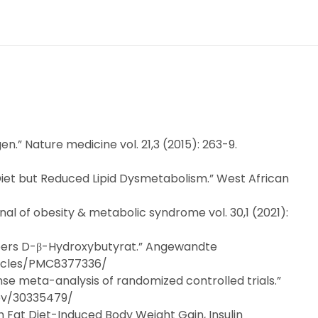
” Nature medicine vol. 21,3 (2015): 263-9.
Diet but Reduced Lipid Dysmetabolism.” West African
 of obesity & metabolic syndrome vol. 30,1 (2021):
rpers D-β-Hydroxybutyrat.” Angewandte
rticles/PMC8377336/
onse meta-analysis of randomized controlled trials.”
.gov/30335479/
h Fat Diet-Induced Body Weight Gain, Insulin