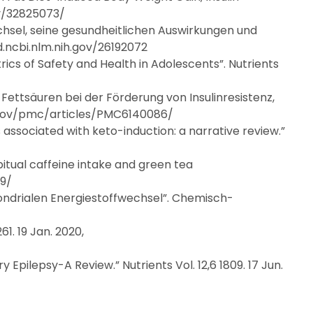
ov/32825073/
echsel, seine gesundheitlichen Auswirkungen und
ed.ncbi.nlm.nih.gov/26192072
cs of Safety and Health in Adolescents”. Nutrients
Fettsäuren bei der Förderung von Insulinresistenz,
ih.gov/pmc/articles/PMC6140086/
 associated with keto-induction: a narrative review.”
itual caffeine intake and green tea
89/
chondrialen Energiestoffwechsel”. Chemisch-
1. 19 Jan. 2020,
 Epilepsy-A Review.” Nutrients Vol. 12,6 1809. 17 Jun.